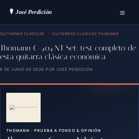
Saltar
al
contenido
Menú
GUITARRAS CLÁSICAS
-
GUITARRAS CLÁSICAS THOMANN
Thomann C-404 NT Set: test completo de
esta guitarra clásica económica
6 DE JUNIO DE 2026
POR
JOSÉ PERDICIÓN
THOMANN · PRUEBA A FONDO & OPINIÓN