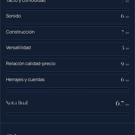
Tacto y comodidad
/10
6
Sonido
/10
7
Construcción
/10
5
Versatilidad
/10
9
Relación calidad-precio
/10
6
Herrajes y cuerdas
/10
6.7
Nota final
/10