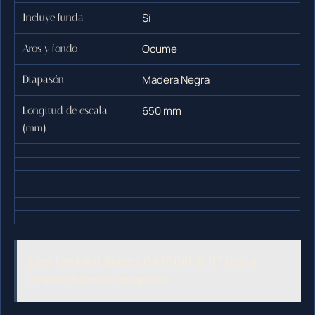
Sí
Incluye funda
Ocume
Aros y fondo
Madera Negra
Diapasón
650 mm
Longitud de escala
(mm)
Leer también
Ibanez GA3008CE-NT test y
análisis técnico completo