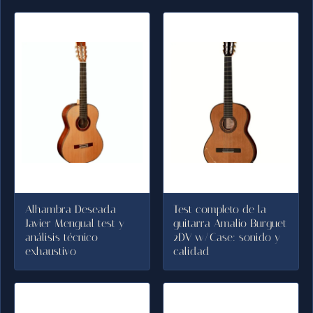
Alhambra Deseada
Test completo de la
Javier Mengual test y
guitarra Amalio Burguet
análisis técnico
2DV w/Case: sonido y
exhaustivo
calidad