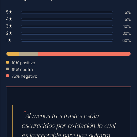
5★
5%
4★
5%
3★
10%
2★
20%
1★
60%
10% positivo
15% neutral
75% negativo
Al menos tres trastes están
oscurecidos por oxidación, lo cual
es inaceptable para una guitarra