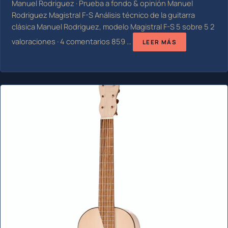
Manuel Rodriguez · Prueba a fondo & opinión Manuel
Rodriguez Magistral F-S Análisis técnico de la guitarra
clásica Manuel Rodriguez, modelo Magistral F-S 5 sobre 5 2
valoraciones · 4 comentarios 859 …
LEER MÁS