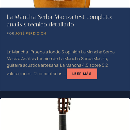
La Mancha Serba Maciza test completo:
análisis técnico detallado
POR
JOSÉ PERDICIÓN
La Mancha · Prueba a fondo & opinión La Mancha Serba
Maciza Análisis técnico de La Mancha Serba Maciza,
guitarra acústica artesanal La Mancha 4.5 sobre 5 2
valoraciones · 2 comentarios …
LEER MÁS