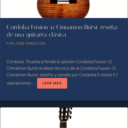
Cordoba Fusion 12 Cinnamon Burst, reseña
de una guitarra clásica
POR
JOSÉ PERDICIÓN
Cordoba · Prueba a fondo & opinión Cordoba Fusion 12
Cinnamon Burst Análisis técnico de la Cordoba Fusion 12
Cinnamon Burst, diseño y sonido por Cordoba 5 sobre 5 1
valoraciones · …
LEER MÁS