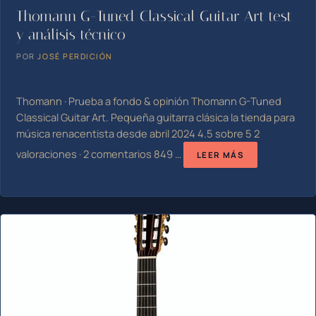
Thomann G-Tuned Classical Guitar Art test
y análisis técnico
POR
JOSÉ PERDICIÓN
Thomann · Prueba a fondo & opinión Thomann G-Tuned
Classical Guitar Art. Pequeña guitarra clásica la tienda para
música renacentista desde abril 2024 4.5 sobre 5 2
valoraciones · 2 comentarios 849 …
LEER MÁS