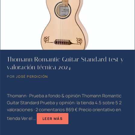
Thomann Romantic Guitar Standard test y
valoración técnica 2024
POR
JOSÉ PERDICIÓN
Thomann · Prueba a fondo & opinión Thomann Romantic
Guitar Standard Prueba y opinión: la tienda 4.5 sobre 5 2
valoraciones · 2 comentarios 869 € Precio orientativo en
tienda Ver el …
LEER MÁS