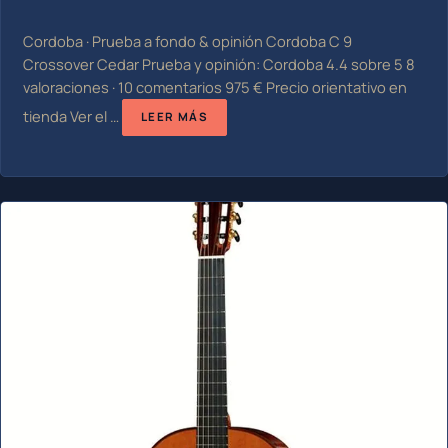
Cordoba · Prueba a fondo & opinión Cordoba C 9
Crossover Cedar Prueba y opinión: Cordoba 4.4 sobre 5 8
valoraciones · 10 comentarios 975 € Precio orientativo en
tienda Ver el …
LEER MÁS