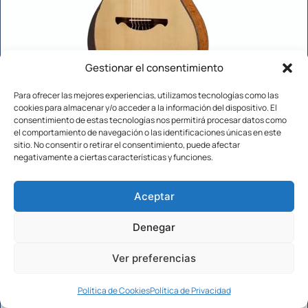
Gestionar el consentimiento
Manuel Rodriguez Superior Estadio matte
Para ofrecer las mejores experiencias, utilizamos tecnologías como las
ES-SC test y análisis detallado
cookies para almacenar y/o acceder a la información del dispositivo. El
consentimiento de estas tecnologías nos permitirá procesar datos como
POR
JOSÉ PERDICIÓN
el comportamiento de navegación o las identificaciones únicas en este
sitio. No consentir o retirar el consentimiento, puede afectar
negativamente a ciertas características y funciones.
Manuel Rodriguez · Prueba a fondo & opinión Manuel
Rodriguez Superior Estadio matte ES-SC Prueba y opinión:
Aceptar
Manuel Rodriguez 4.5 sobre 5 2 valoraciones · 2
comentarios 1099 € Precio orientativo en …
LEER MÁS
Denegar
Ver preferencias
Política de Cookies
Política de Privacidad