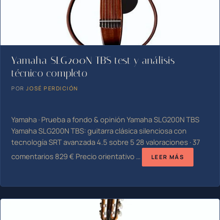
Yamaha SLG200N TBS test y análisis
técnico completo
POR
JOSÉ PERDICIÓN
Yamaha · Prueba a fondo & opinión Yamaha SLG200N TBS
Yamaha SLG200N TBS: guitarra clásica silenciosa con
tecnología SRT avanzada 4.5 sobre 5 28 valoraciones · 37
comentarios 829 € Precio orientativo …
LEER MÁS