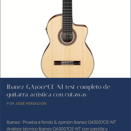
Ibanez GA3007CE-NT test completo de
guitarra acústica con cutaway
POR
JOSÉ PERDICIÓN
Ibanez · Prueba a fondo & opinión Ibanez GA3007CE-NT
Análisis técnico Ibanez GA3007CE-NT con pastilla y