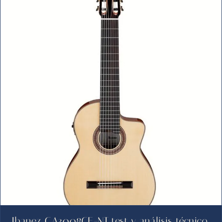
Ibanez GA3008CE-NT test y análisis técnico