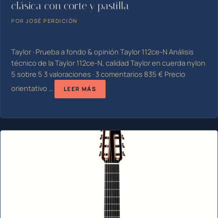
clásica con corte y pastilla
POR
JOSÉ PERDICIÓN
Taylor · Prueba a fondo & opinión Taylor 112ce-N Análisis
técnico de la Taylor 112ce-N, calidad Taylor en cuerda nylon
5 sobre 5 3 valoraciones · 3 comentarios 835 € Precio
orientativo …
LEER MÁS