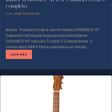
completo
POR
JOSÉ PERDICIÓN
Ibanez · Prueba a fondo & opinión Ibanez GA3008CE-NT
Evaluación técnica de la guitarra acústica Ibanez
GA3008CE-NT natural 4.5 sobre 5 2 valoraciones · 2
comentarios 888 € Precio orientativo en tienda …
LEER MÁS