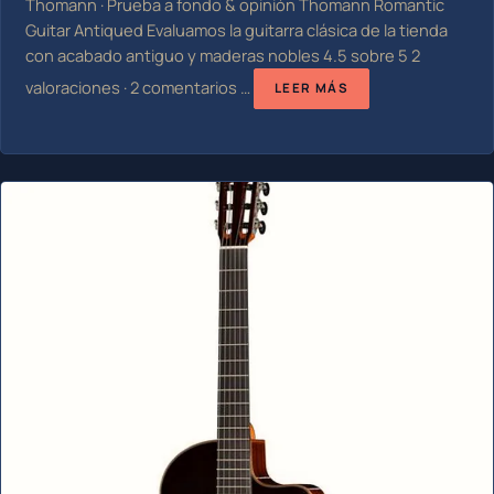
Thomann · Prueba a fondo & opinión Thomann Romantic
Guitar Antiqued Evaluamos la guitarra clásica de la tienda
con acabado antiguo y maderas nobles 4.5 sobre 5 2
valoraciones · 2 comentarios …
LEER MÁS