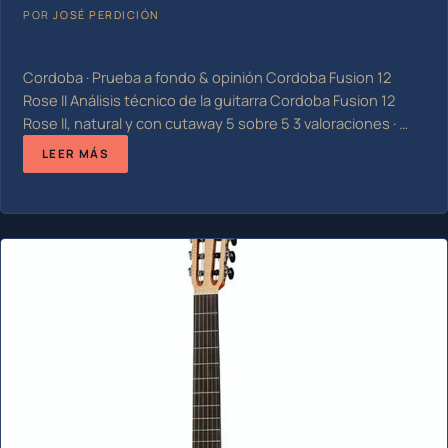
POR
JOSÉ PERDICIÓN
Cordoba · Prueba a fondo & opinión Cordoba Fusion 12
Rose II Análisis técnico de la guitarra Cordoba Fusion 12
Rose II, natural y con cutaway 5 sobre 5 3 valoraciones · …
LEER MÁS