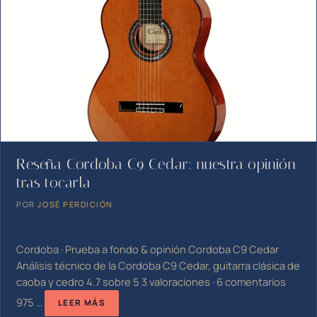
Reseña Cordoba C9 Cedar: nuestra opinión
tras tocarla
POR
JOSÉ PERDICIÓN
Cordoba · Prueba a fondo & opinión Cordoba C9 Cedar
Análisis técnico de la Cordoba C9 Cedar, guitarra clásica de
caoba y cedro 4.7 sobre 5 3 valoraciones · 6 comentarios
975 …
LEER MÁS