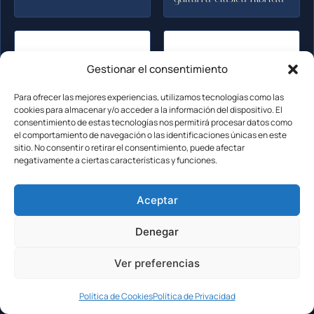
Gestionar el consentimiento
Para ofrecer las mejores experiencias, utilizamos tecnologías como las
cookies para almacenar y/o acceder a la información del dispositivo. El
consentimiento de estas tecnologías nos permitirá procesar datos como
el comportamiento de navegación o las identificaciones únicas en este
sitio. No consentir o retirar el consentimiento, puede afectar
negativamente a ciertas características y funciones.
Thomann C-404 NT Set:
test completo de esta
Aceptar
guitarra clásica
económica
Test completo Furch
Denegar
GNc 2-SW a VTC 48mm
w/GB: calidad y
Ver preferencias
sonido
Política de Cookies
Política de Privacidad