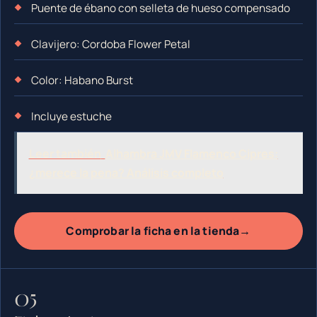
Puente de ébano con selleta de hueso compensado
Clavijero: Cordoba Flower Petal
Color: Habano Burst
Incluye estuche
Leer también
Alhambra JMV Flamenco Cipres:
¿merece la pena? Análisis completo
→
Comprobar la ficha en la tienda