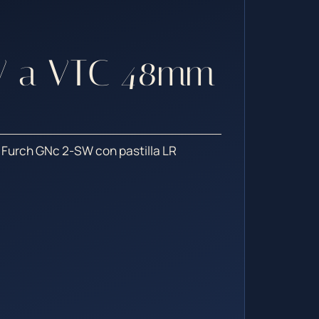
W a VTC 48mm
a Furch GNc 2-SW con pastilla LR