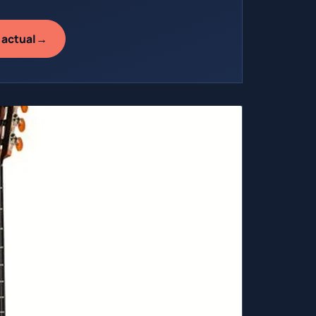
→
 actual