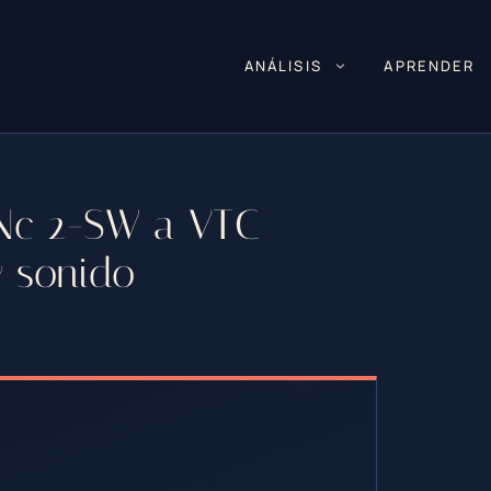
ANÁLISIS
APRENDER
GNc 2-SW a VTC
 sonido