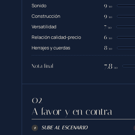
9
Sonido
/10
9
Construcción
/10
7
Versatilidad
/10
6
Relación calidad-precio
/10
8
Herrajes y cuerdas
/10
7.8
Nota final
/10
A favor y en contra
+
SUBE AL ESCENARIO