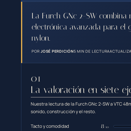
La Furch GNc 2-SW combina m
electrónica avanzada para el g
nylon.
POR
JOSÉ PERDICIÓN
5 MIN DE LECTURA
ACTUALIZA
La valoración en siete ej
Nuestra lectura de la Furch GNc 2-SW a VTC 48
sonido, construcción y el resto.
8
Tacto y comodidad
/10