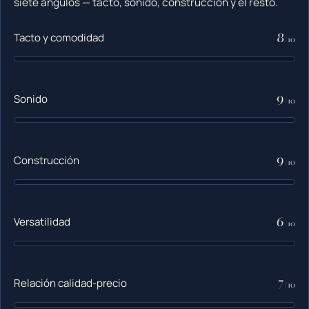
siete ángulos — tacto, sonido, construcción y el resto.
8
Tacto y comodidad
/10
9
Sonido
/10
9
Construcción
/10
6
Versatilidad
/10
7
Relación calidad-precio
/10