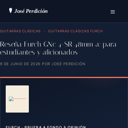
Saltar
al
contenido
Menú
GUITARRAS CLÁSICAS
-
GUITARRAS CLÁSICAS FURCH
Reseña Furch GNc 4-SR 48mm a: para
estudiantes y aficionados
9 DE JUNIO DE 2026
POR
JOSÉ PERDICIÓN
FURCH · PRUEBA A FONDO & OPINIÓN