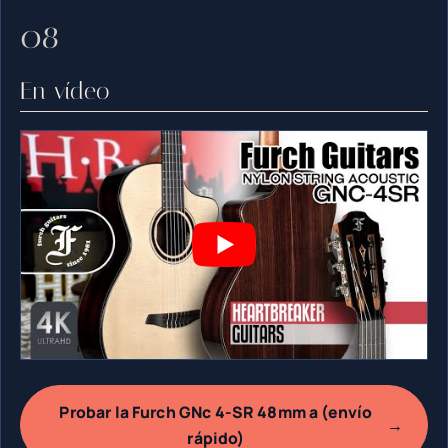
En vídeo
Probar la Furch GNc 4-SR 48mm a (envío
→
rápido)