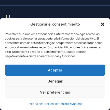
Más guitarras Furch
Gestionar el consentimiento
Para ofrecer las mejores experiencias, utilizamos tecnologías como las
Otros modelos de Furch que he analizado a fondo.
cookies para almacenar y/o acceder a la información del dispositivo. El
consentimiento de estas tecnologías nos permitirá procesar datos como
el comportamiento de navegación o las identificaciones únicas en este
sitio. No consentir o retirar el consentimiento, puede afectar
negativamente a ciertas características y funciones.
Aceptar
Denegar
Ver preferencias
Política de Cookies
Política de Privacidad