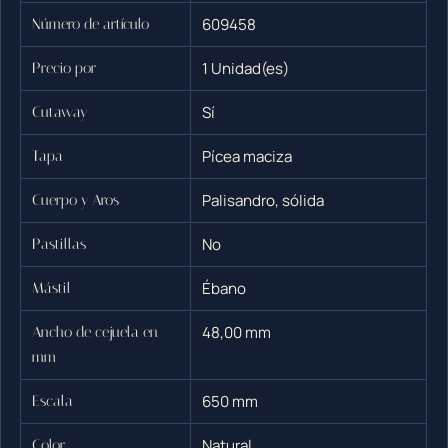
609458
Número de artículo
1 Unidad(es)
Precio por
Sí
Cutaway
Pícea maciza
Tapa
Palisandro, sólida
Cuerpo y Aros
No
Pastillas
Ébano
Mástil
48,00 mm
Ancho de cejuela en
mm
650 mm
Escala
Natural
Color