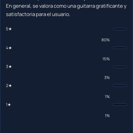
En general, se valora como una guitarra gratificante y
satisfactoria para el usuario.
5★
80%
4★
15%
3★
3%
2★
1%
1★
1%