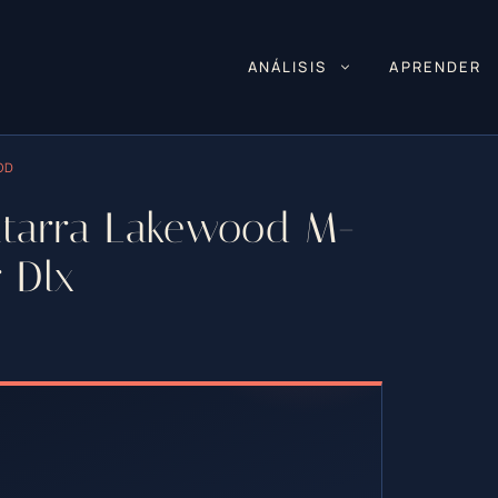
ANÁLISIS
APRENDER
OD
uitarra Lakewood M-
r Dlx