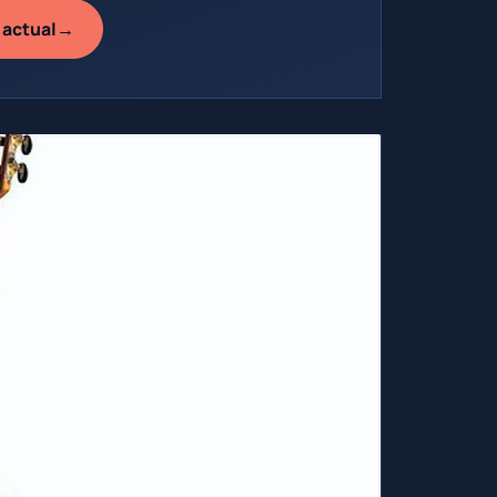
→
 actual