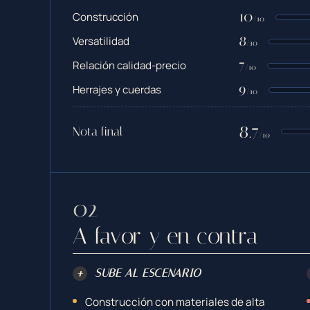
10
Construcción
/10
8
Versatilidad
/10
7
Relación calidad-precio
/10
9
Herrajes y cuerdas
/10
8.7
Nota final
/10
A favor y en contra
+
SUBE AL ESCENARIO
Construcción con materiales de alta