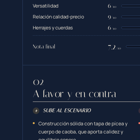
6
Versatilidad
/10
9
Relación calidad-precio
/10
6
Herrajes y cuerdas
/10
7.2
Nota final
/10
A favor y en contra
+
SUBE AL ESCENARIO
Construcción sólida con tapa de pícea y
cuerpo de caoba, que aporta calidez y
equilibrio sonoro