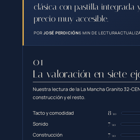
clásica con pastilla integrad
precio muy accesible.
POR
JOSÉ PERDICIÓN
6 MIN DE LECTURA
ACTUALIZA
La valoración en siete ej
Nuestra lectura de la La Mancha Granito 32-CEN
construcción y el resto.
8
Tacto y comodidad
/10
7
Sonido
/10
7
Construcción
/10