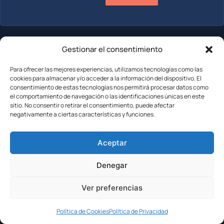
Gestionar el consentimiento
Para ofrecer las mejores experiencias, utilizamos tecnologías como las
cookies para almacenar y/o acceder a la información del dispositivo. El
CONTACTO
SOBRE MÍ
AVISO LEGAL
consentimiento de estas tecnologías nos permitirá procesar datos como
POLÍTICA DE PRIVACIDAD
el comportamiento de navegación o las identificaciones únicas en este
sitio. No consentir o retirar el consentimiento, puede afectar
negativamente a ciertas características y funciones.
Aceptar
Denegar
Ver preferencias
Política de Cookies
Política de Privacidad