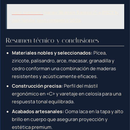
Leer también
Harley Benton Santos C-40SCE N
con funda: test completo 2024
Resumen técnico y conclusiones
Materiales nobles y seleccionados:
Pícea,
ziricote, palisandro, arce, macasar, granadilla y
cedro conforman una combinación de maderas
resistentes y acústicamente eficaces.
Construcción precisa:
Perfil del mástil
ergonómico en «C» y varetaje en celosía para una
respuesta tonal equilibrada.
Acabados artesanales:
Goma laca en la tapa y alto
brillo en cuerpo que aseguran proyección y
estética premium.