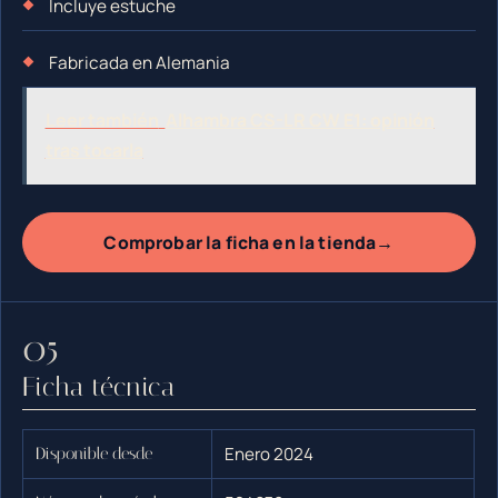
Incluye estuche
Fabricada en Alemania
Leer también
Alhambra CS-LR CW E1: opinión
tras tocarla
→
Comprobar la ficha en la tienda
Ficha técnica
Enero 2024
Disponible desde