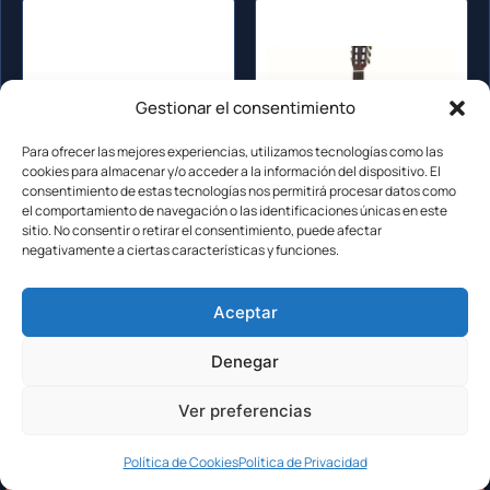
Gestionar el consentimiento
Para ofrecer las mejores experiencias, utilizamos tecnologías como las
cookies para almacenar y/o acceder a la información del dispositivo. El
consentimiento de estas tecnologías nos permitirá procesar datos como
el comportamiento de navegación o las identificaciones únicas en este
sitio. No consentir o retirar el consentimiento, puede afectar
negativamente a ciertas características y funciones.
Test del Höfner HML-KF
Test completo de la
Aceptar
Classical: análisis
guitarra La Mancha
completo y técnico
Granito 32-CEN-AB 4/4
Denegar
con pastilla
Ver preferencias
Política de Cookies
Política de Privacidad