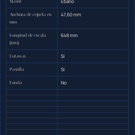
Ébano
Mástil
47,60 mm
Anchura de cejuela en
mm
648 mm
Longitud de escala
(tiro)
Sí
Cutaway
Sí
Pastilla
No
Funda