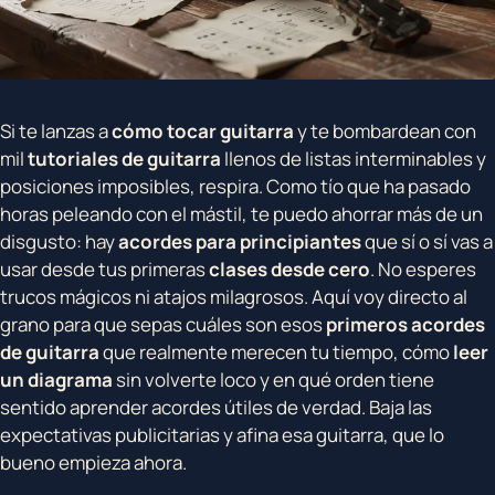
Si te lanzas a
cómo tocar guitarra
y te bombardean con
mil
tutoriales de guitarra
llenos de listas interminables y
posiciones imposibles, respira. Como tío que ha pasado
horas peleando con el mástil, te puedo ahorrar más de un
disgusto: hay
acordes para principiantes
que sí o sí vas a
usar desde tus primeras
clases desde cero
. No esperes
trucos mágicos ni atajos milagrosos. Aquí voy directo al
grano para que sepas cuáles son esos
primeros acordes
de guitarra
que realmente merecen tu tiempo, cómo
leer
un diagrama
sin volverte loco y en qué orden tiene
sentido aprender acordes útiles de verdad. Baja las
expectativas publicitarias y afina esa guitarra, que lo
bueno empieza ahora.