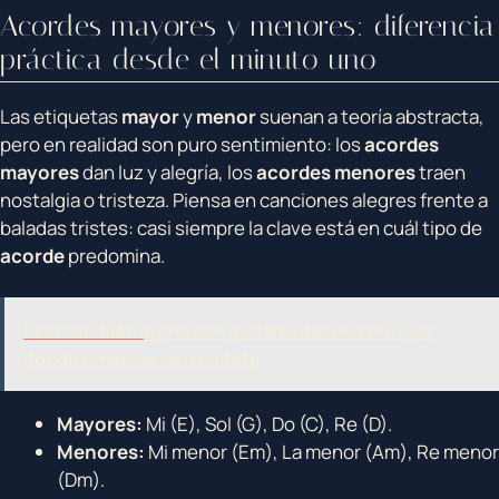
Acordes mayores y menores: diferencia
práctica desde el minuto uno
Las etiquetas
mayor
y
menor
suenan a teoría abstracta,
pero en realidad son puro sentimiento: los
acordes
mayores
dan luz y alegría, los
acordes menores
traen
nostalgia o tristeza. Piensa en canciones alegres frente a
baladas tristes: casi siempre la clave está en cuál tipo de
acorde
predomina.
Leer también
Aprender guitarra desde cero: por
dónde empezar sin rendirte
Mayores:
Mi (E), Sol (G), Do (C), Re (D).
Menores:
Mi menor (Em), La menor (Am), Re menor
(Dm).